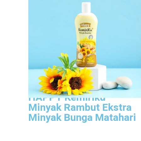
Lihat Produk
HAPPY Kemiriku
Minyak Rambut Ekstra
Minyak Bunga Matahari