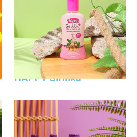
Lihat Produk
HAPPY Sirihku
Happy