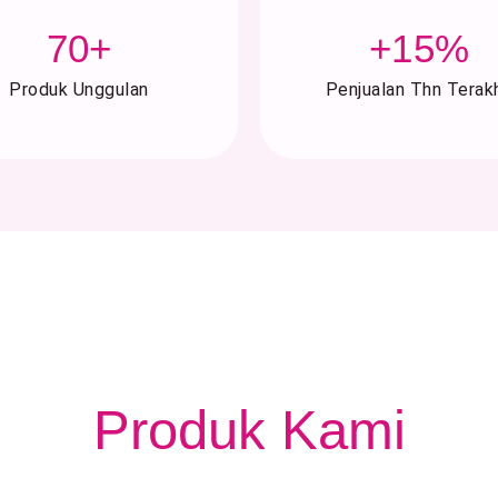
70
+
+
15
%
Produk Unggulan
Penjualan Thn Terakh
Produk Kami