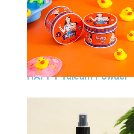
Lihat Produk
HAPPY Talcum Powder
Happy