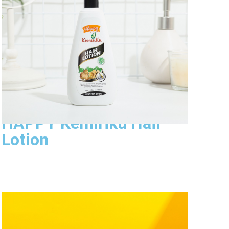
Lihat Produk
HAPPY Kemiriku Hair
Lotion
Happy