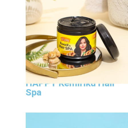
Lihat Produk
HAPPY Kemiriku Hair
Spa
Happy