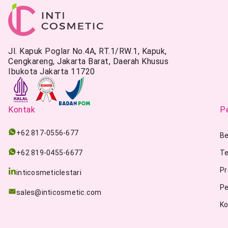
Jl. Kapuk Poglar No.4A, RT.1/RW.1, Kapuk,
Cengkareng, Jakarta Barat, Daerah Khusus
Ibukota Jakarta 11720
Kontak
Pe
+62 817-0556-677
Be
+62 819-0455-6677
Te
Pr
inticosmeticlestari
Pe
sales@inticosmetic.com
Ko