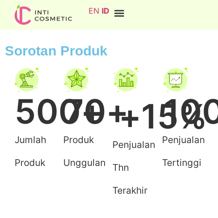
EN
ID
Sorotan Produk
500
70
+
+
10
+
15
%
Jumlah
Produk
Penjualan
Penjualan
Produk
Unggulan
Tertinggi
Thn
Terakhir