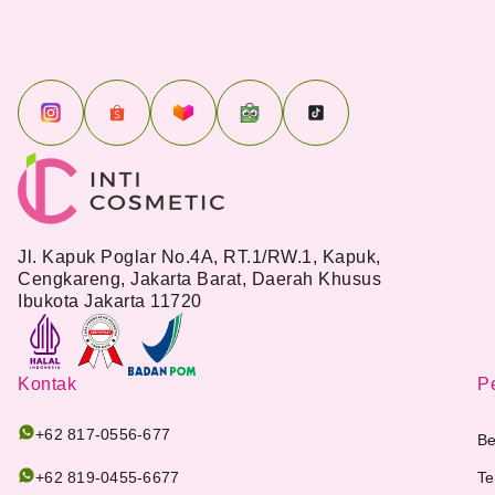
Jl. Kapuk Poglar No.4A, RT.1/RW.1, Kapuk,
Cengkareng, Jakarta Barat, Daerah Khusus
Ibukota Jakarta 11720
Kontak
Pe
+62 817-0556-677
Be
+62 819-0455-6677
Te