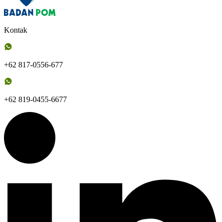
Kontak
+62 817-0556-677
+62 819-0455-6677