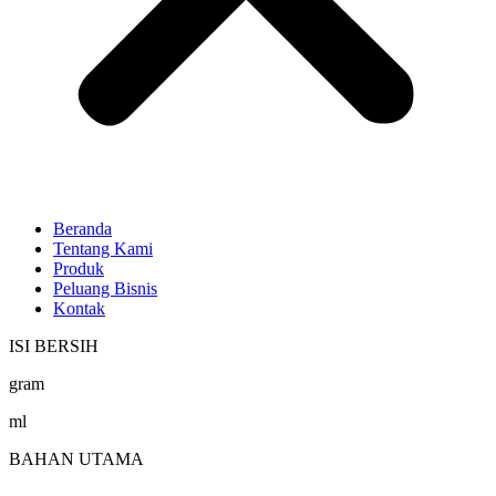
Beranda
Tentang Kami
Produk
Peluang Bisnis
Kontak
ISI BERSIH
gram
ml
BAHAN UTAMA