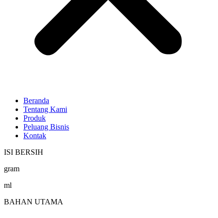
Beranda
Tentang Kami
Produk
Peluang Bisnis
Kontak
ISI BERSIH
gram
ml
BAHAN UTAMA