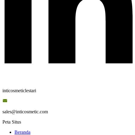
inticosmeticlestari
sales@inticosmetic.com
Peta Situs
Beranda