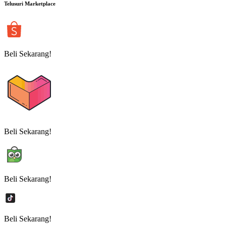
Telusuri Marketplace
Beli Sekarang!
Beli Sekarang!
Beli Sekarang!
Beli Sekarang!