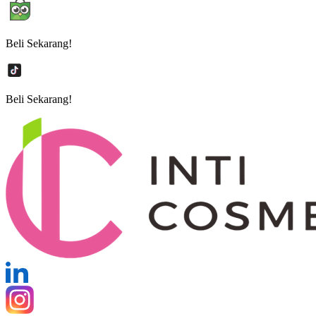
Beli Sekarang!
Beli Sekarang!