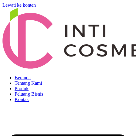
Lewati ke konten
Beranda
Tentang Kami
Produk
Peluang Bisnis
Kontak