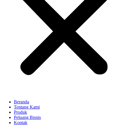
Beranda
Tentang Kami
Produk
Peluang Bisnis
Kontak