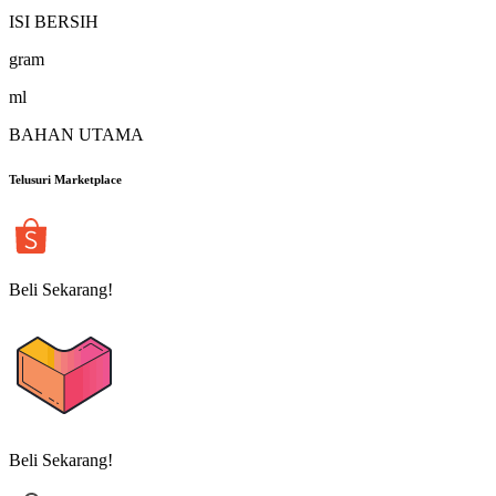
ISI BERSIH
gram
ml
BAHAN UTAMA
Telusuri Marketplace
Beli Sekarang!
Beli Sekarang!