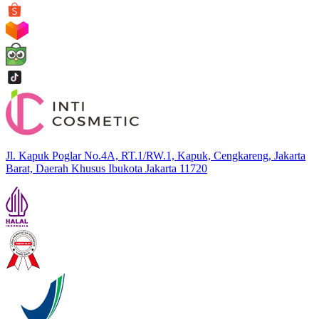
Jl. Kapuk Poglar No.4A, RT.1/RW.1, Kapuk, Cengkareng, Jakarta
Barat, Daerah Khusus Ibukota Jakarta 11720