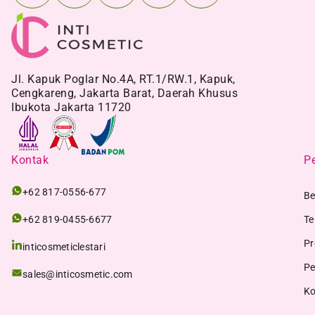
Jl. Kapuk Poglar No.4A, RT.1/RW.1, Kapuk,
Cengkareng, Jakarta Barat, Daerah Khusus
Ibukota Jakarta 11720
Kontak
Pe
+62 817-0556-677
Be
+62 819-0455-6677
Te
Pr
inticosmeticlestari
Pe
sales@inticosmetic.com
Ko