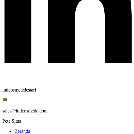
inticosmeticlestari
sales@inticosmetic.com
Peta Situs
Beranda