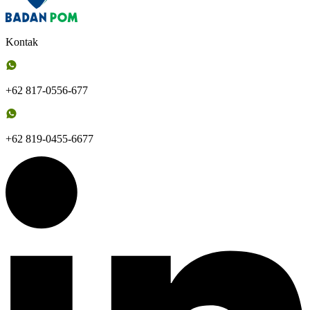
Kontak
+62 817-0556-677
+62 819-0455-6677