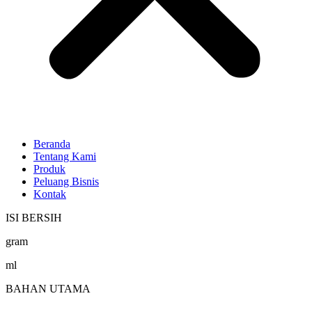
Beranda
Tentang Kami
Produk
Peluang Bisnis
Kontak
ISI BERSIH
gram
ml
BAHAN UTAMA