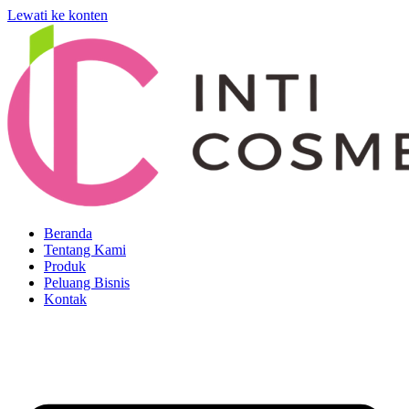
Lewati ke konten
Beranda
Tentang Kami
Produk
Peluang Bisnis
Kontak