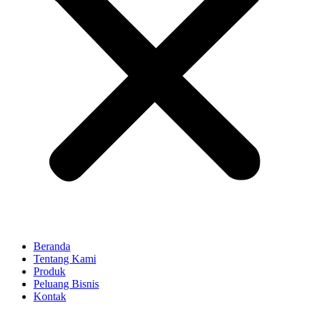
Beranda
Tentang Kami
Produk
Peluang Bisnis
Kontak