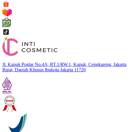
Jl. Kapuk Poglar No.4A, RT.1/RW.1, Kapuk, Cengkareng, Jakarta
Barat, Daerah Khusus Ibukota Jakarta 11720