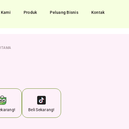
 Kami
Produk
Peluang Bisnis
Kontak
UTAMA
Sekarang!
Beli Sekarang!