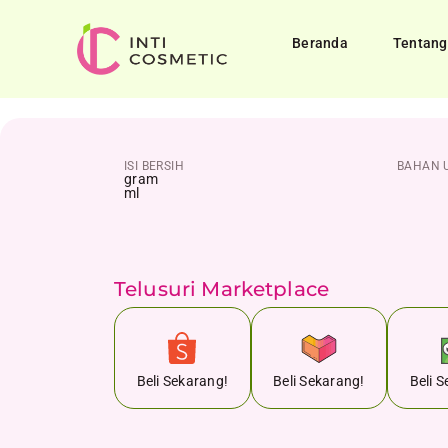
Beranda
Tentang
ISI BERSIH
BAHAN 
gram
ml
Telusuri Marketplace
Beli Sekarang!
Beli Sekarang!
Beli 