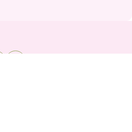
Peta Situs
Beranda
Tentang Kami
Produk