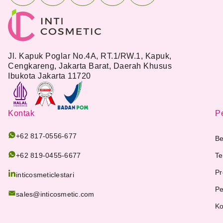
Jl. Kapuk Poglar No.4A, RT.1/RW.1, Kapuk,
Cengkareng, Jakarta Barat, Daerah Khusus
Ibukota Jakarta 11720
Kontak
Pe
+62 817-0556-677
Be
+62 819-0455-6677
Te
Pr
inticosmeticlestari
Pe
sales@inticosmetic.com
Ko