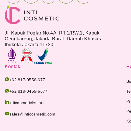
Jl. Kapuk Poglar No.4A, RT.1/RW.1, Kapuk,
Cengkareng, Jakarta Barat, Daerah Khusus
Ibukota Jakarta 11720
Kontak
Pe
+62 817-0556-677
Be
+62 819-0455-6677
Te
Pr
inticosmeticlestari
Pe
sales@inticosmetic.com
Ko