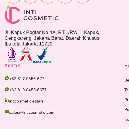
Jl. Kapuk Poglar No.4A, RT.1/RW.1, Kapuk,
Cengkareng, Jakarta Barat, Daerah Khusus
Ibukota Jakarta 11720
Kontak
Pe
+62 817-0556-677
Be
+62 819-0455-6677
Te
Pr
inticosmeticlestari
Pe
sales@inticosmetic.com
Ko