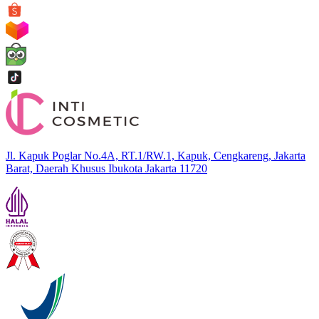
Jl. Kapuk Poglar No.4A, RT.1/RW.1, Kapuk, Cengkareng, Jakarta
Barat, Daerah Khusus Ibukota Jakarta 11720