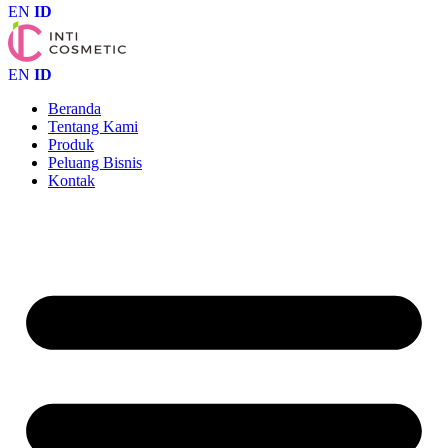
EN
ID
EN
ID
Beranda
Tentang Kami
Produk
Peluang Bisnis
Kontak