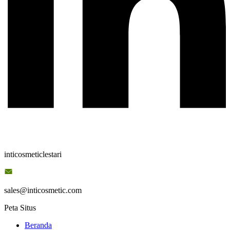
inticosmeticlestari
sales@inticosmetic.com
Peta Situs
Beranda