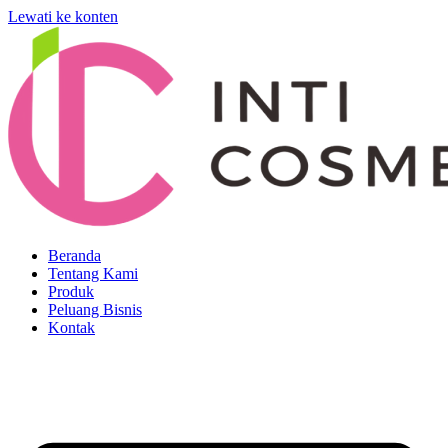
Lewati ke konten
Beranda
Tentang Kami
Produk
Peluang Bisnis
Kontak