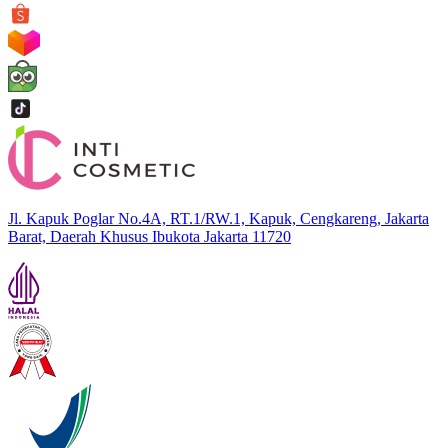
Jl. Kapuk Poglar No.4A, RT.1/RW.1, Kapuk, Cengkareng, Jakarta
Barat, Daerah Khusus Ibukota Jakarta 11720