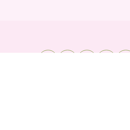
puk, Cengkareng, Jakarta
Kontak
11720
+62 817-0556-677
+62 819-0455-6677
sales@inticosmetic.com