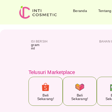
Beranda
Tentang
ISI BERSIH
BAHAN 
gram
ml
Telusuri Marketplace
Beli
Beli
Sekarang!
Sekarang!
Sek