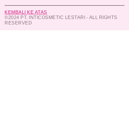
KEMBALI KE ATAS
©2024 PT. INTICOSMETIC LESTARI - ALL RIGHTS
RESERVED