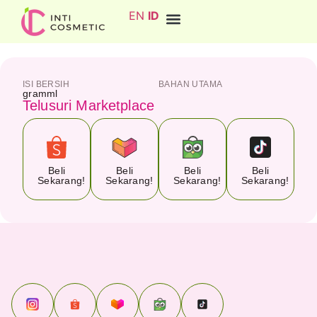
EN
ID
ISI BERSIH
BAHAN UTAMA
gram
ml
Telusuri Marketplace
Beli
Beli
Beli
Beli
Sekarang!
Sekarang!
Sekarang!
Sekarang!