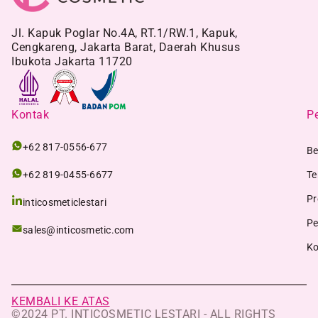
Jl. Kapuk Poglar No.4A, RT.1/RW.1, Kapuk,
Cengkareng, Jakarta Barat, Daerah Khusus
Ibukota Jakarta 11720
Kontak
Pe
+62 817-0556-677
Be
+62 819-0455-6677
Te
Pr
inticosmeticlestari
Pe
sales@inticosmetic.com
Ko
KEMBALI KE ATAS
©2024 PT. INTICOSMETIC LESTARI - ALL RIGHTS