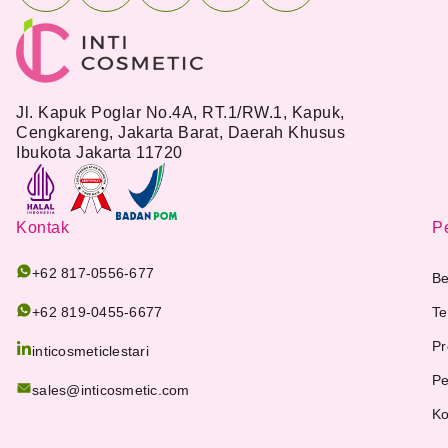
Jl. Kapuk Poglar No.4A, RT.1/RW.1, Kapuk,
Cengkareng, Jakarta Barat, Daerah Khusus
Ibukota Jakarta 11720
Kontak
Pe
+62 817-0556-677
Be
+62 819-0455-6677
Te
Pr
inticosmeticlestari
Pe
sales@inticosmetic.com
Ko