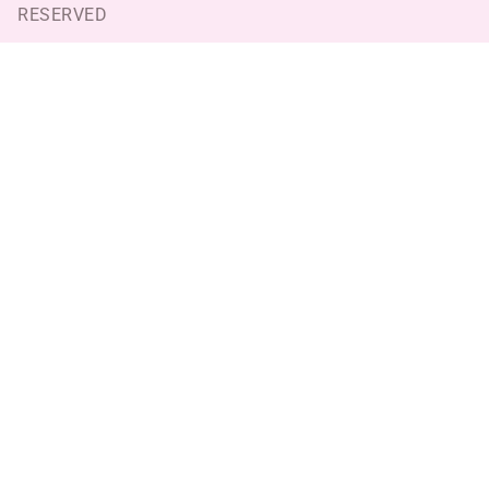
RESERVED