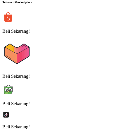
Telusuri Marketplace
Beli Sekarang!
Beli Sekarang!
Beli Sekarang!
Beli Sekarang!