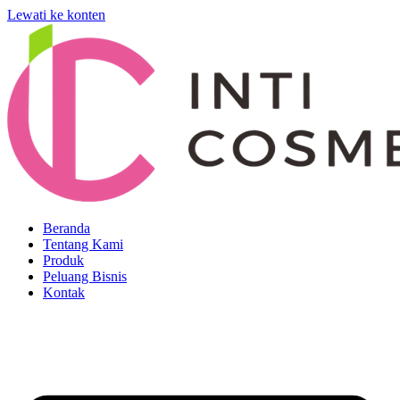
Lewati ke konten
Beranda
Tentang Kami
Produk
Peluang Bisnis
Kontak