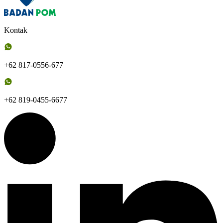
Kontak
+62 817-0556-677
+62 819-0455-6677