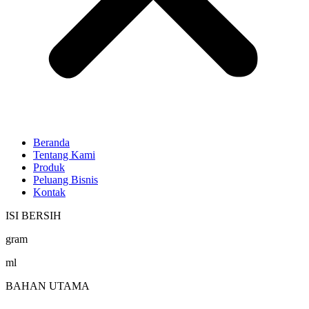
Beranda
Tentang Kami
Produk
Peluang Bisnis
Kontak
ISI BERSIH
gram
ml
BAHAN UTAMA