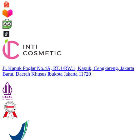
Jl. Kapuk Poglar No.4A, RT.1/RW.1, Kapuk, Cengkareng, Jakarta
Barat, Daerah Khusus Ibukota Jakarta 11720