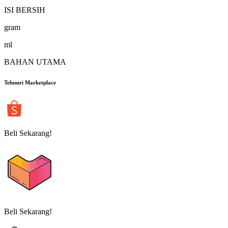
ISI BERSIH
gram
ml
BAHAN UTAMA
Telusuri Marketplace
Beli Sekarang!
Beli Sekarang!