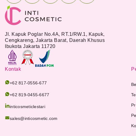
Jl. Kapuk Poglar No.4A, RT.1/RW.1, Kapuk,
Cengkareng, Jakarta Barat, Daerah Khusus
Ibukota Jakarta 11720
Kontak
Pe
+62 817-0556-677
Be
+62 819-0455-6677
Te
Pr
inticosmeticlestari
Pe
sales@inticosmetic.com
Ko