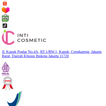
Jl. Kapuk Poglar No.4A, RT.1/RW.1, Kapuk, Cengkareng, Jakarta
Barat, Daerah Khusus Ibukota Jakarta 11720