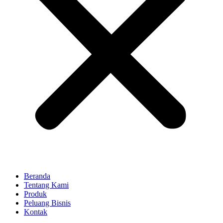
Beranda
Tentang Kami
Produk
Peluang Bisnis
Kontak