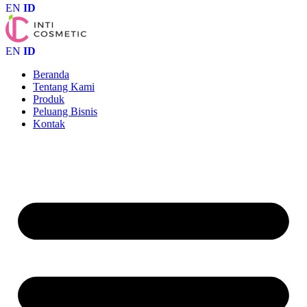
EN
ID
EN
ID
Beranda
Tentang Kami
Produk
Peluang Bisnis
Kontak