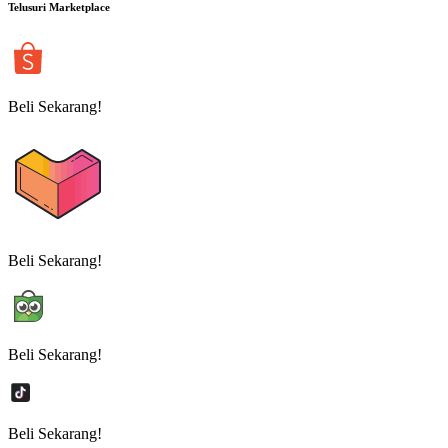
Telusuri Marketplace
Beli Sekarang!
Beli Sekarang!
Beli Sekarang!
Beli Sekarang!