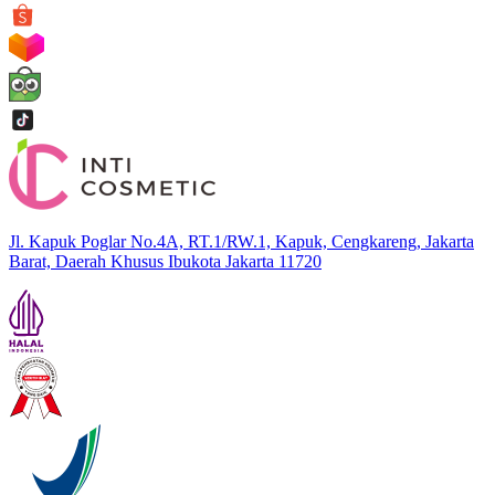
Jl. Kapuk Poglar No.4A, RT.1/RW.1, Kapuk, Cengkareng, Jakarta
Barat, Daerah Khusus Ibukota Jakarta 11720