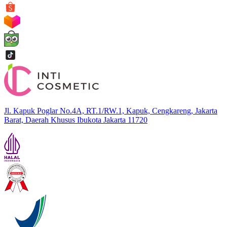
Jl. Kapuk Poglar No.4A, RT.1/RW.1, Kapuk, Cengkareng, Jakarta
Barat, Daerah Khusus Ibukota Jakarta 11720