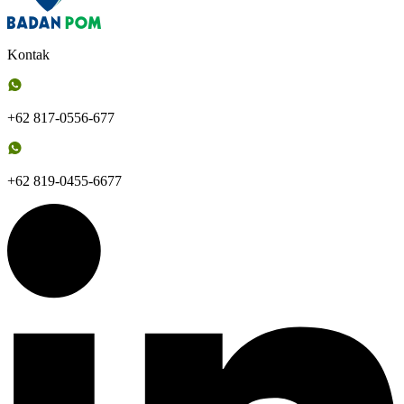
Kontak
+62 817-0556-677
+62 819-0455-6677