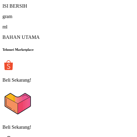
ISI BERSIH
gram
ml
BAHAN UTAMA
Telusuri Marketplace
Beli Sekarang!
Beli Sekarang!