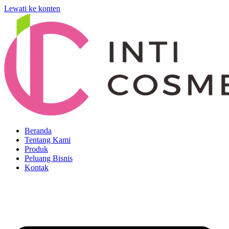
Lewati ke konten
Beranda
Tentang Kami
Produk
Peluang Bisnis
Kontak