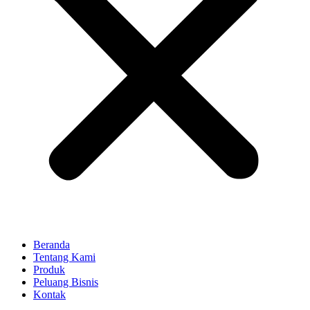
Beranda
Tentang Kami
Produk
Peluang Bisnis
Kontak