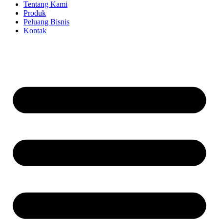
Tentang Kami
Produk
Peluang Bisnis
Kontak