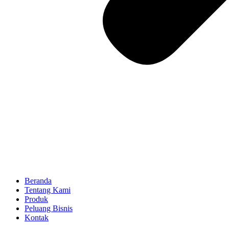
Beranda
Tentang Kami
Produk
Peluang Bisnis
Kontak