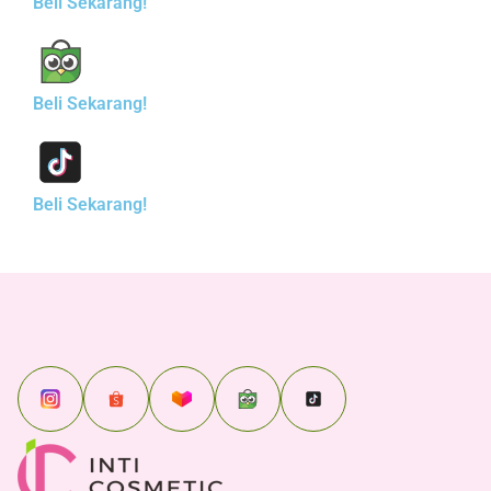
Beli Sekarang!
Beli Sekarang!
Beli Sekarang!