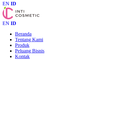
EN
ID
EN
ID
Beranda
Tentang Kami
Produk
Peluang Bisnis
Kontak