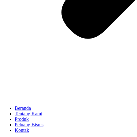
Beranda
Tentang Kami
Produk
Peluang Bisnis
Kontak