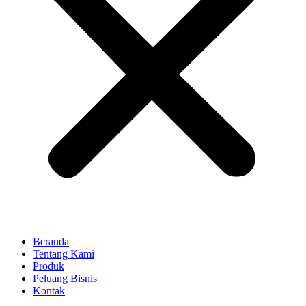
Beranda
Tentang Kami
Produk
Peluang Bisnis
Kontak