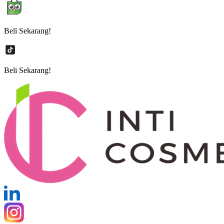
Beli Sekarang!
Beli Sekarang!