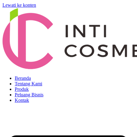
Lewati ke konten
Beranda
Tentang Kami
Produk
Peluang Bisnis
Kontak