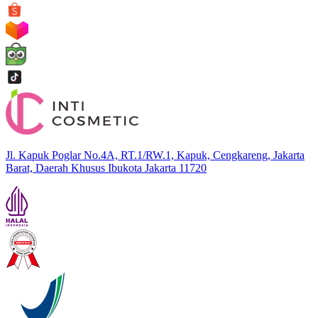
Jl. Kapuk Poglar No.4A, RT.1/RW.1, Kapuk, Cengkareng, Jakarta
Barat, Daerah Khusus Ibukota Jakarta 11720