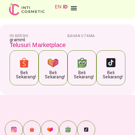
EN
ID
ISI BERSIH
BAHAN UTAMA
gram
ml
Telusuri Marketplace
Beli
Beli
Beli
Beli
Sekarang!
Sekarang!
Sekarang!
Sekarang!