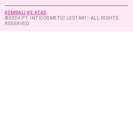
KEMBALI KE ATAS
©2024 PT. INTICOSMETIC LESTARI - ALL RIGHTS
RESERVED