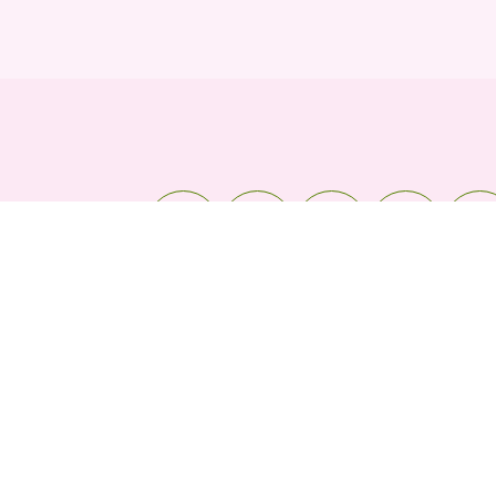
puk, Cengkareng, Jakarta
Kontak
11720
+62 817-0556-677
+62 819-0455-6677
sales@inticosmetic.com