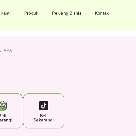
 Kami
Produk
Peluang Bisnis
Kontak
UTAMA
Beli
Beli
arang!
Sekarang!