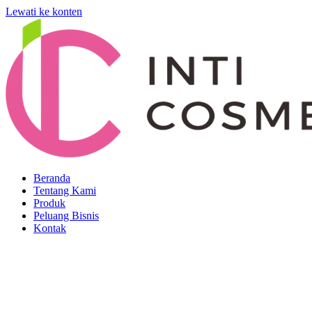
Lewati ke konten
Beranda
Tentang Kami
Produk
Peluang Bisnis
Kontak