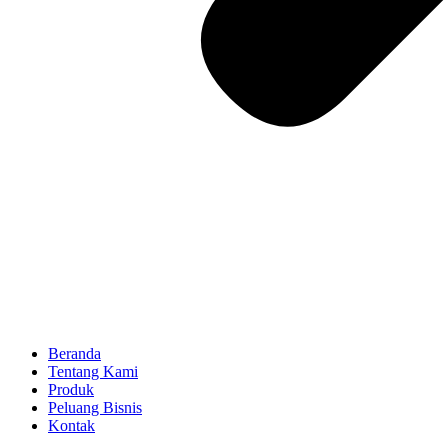
Beranda
Tentang Kami
Produk
Peluang Bisnis
Kontak