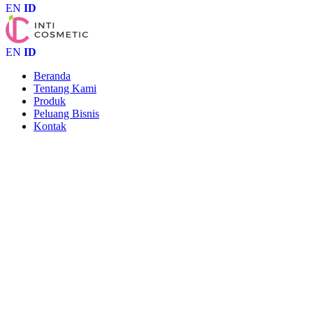
EN
ID
EN
ID
Beranda
Tentang Kami
Produk
Peluang Bisnis
Kontak