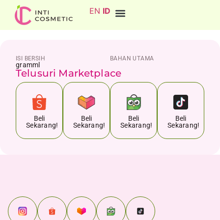
EN
ID
ISI BERSIH
BAHAN UTAMA
gram
ml
Telusuri Marketplace
Beli
Beli
Beli
Beli
Sekarang!
Sekarang!
Sekarang!
Sekarang!