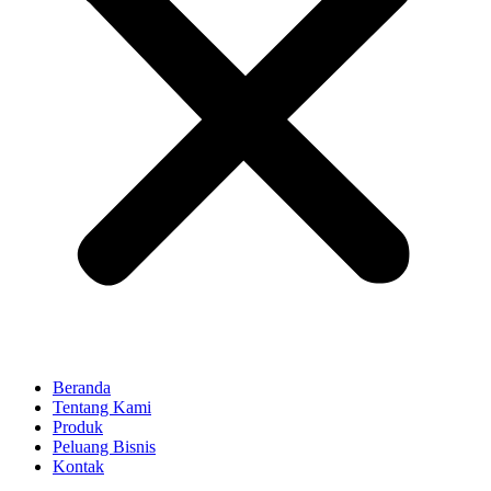
Beranda
Tentang Kami
Produk
Peluang Bisnis
Kontak