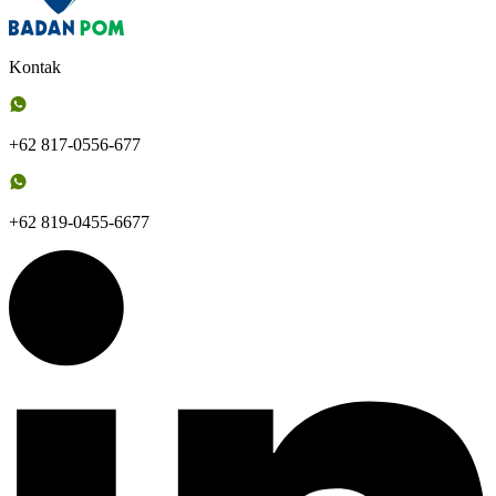
Kontak
+62 817-0556-677
+62 819-0455-6677