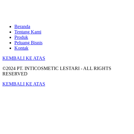
Beranda
Tentang Kami
Produk
Peluang Bisnis
Kontak
KEMBALI KE ATAS
©2024 PT. INTICOSMETIC LESTARI - ALL RIGHTS
RESERVED
KEMBALI KE ATAS