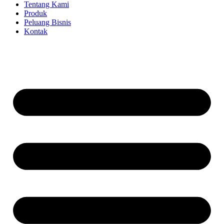
Tentang Kami
Produk
Peluang Bisnis
Kontak