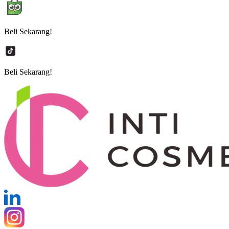
Beli Sekarang!
Beli Sekarang!