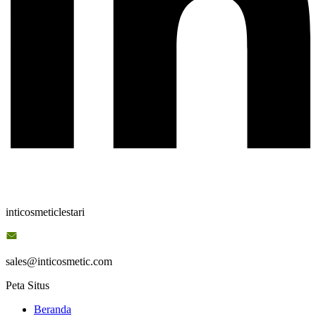
inticosmeticlestari
sales@inticosmetic.com
Peta Situs
Beranda