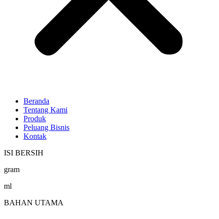
Beranda
Tentang Kami
Produk
Peluang Bisnis
Kontak
ISI BERSIH
gram
ml
BAHAN UTAMA