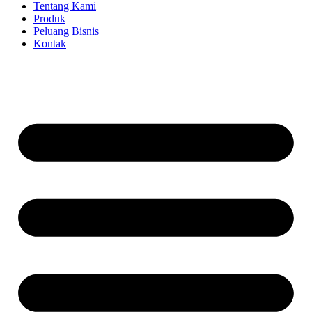
Tentang Kami
Produk
Peluang Bisnis
Kontak