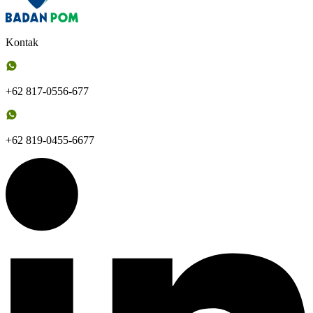
Kontak
+62 817-0556-677
+62 819-0455-6677