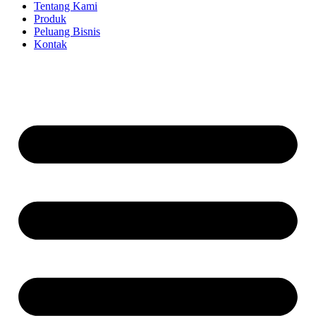
Tentang Kami
Produk
Peluang Bisnis
Kontak