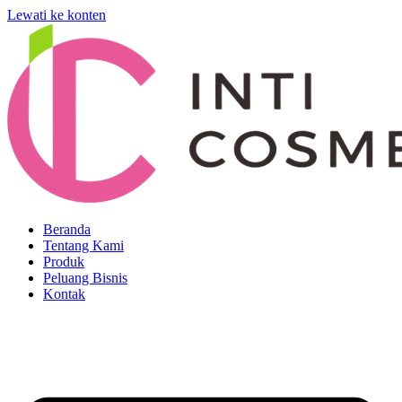
Lewati ke konten
Beranda
Tentang Kami
Produk
Peluang Bisnis
Kontak