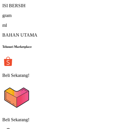
ISI BERSIH
gram
ml
BAHAN UTAMA
Telusuri Marketplace
Beli Sekarang!
Beli Sekarang!