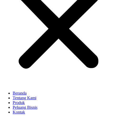
Beranda
Tentang Kami
Produk
Peluang Bisnis
Kontak