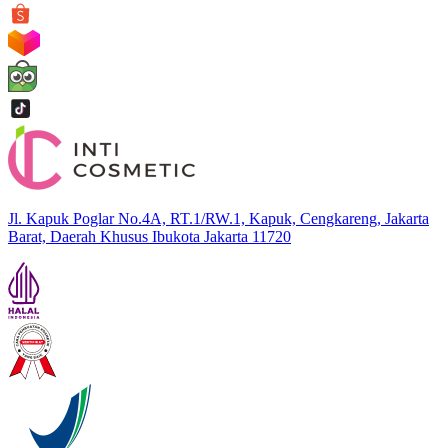
Jl. Kapuk Poglar No.4A, RT.1/RW.1, Kapuk, Cengkareng, Jakarta
Barat, Daerah Khusus Ibukota Jakarta 11720