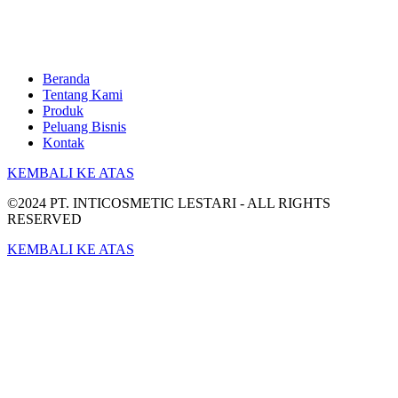
Beranda
Tentang Kami
Produk
Peluang Bisnis
Kontak
KEMBALI KE ATAS
©2024 PT. INTICOSMETIC LESTARI - ALL RIGHTS
RESERVED
KEMBALI KE ATAS