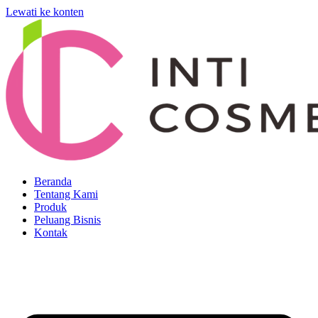
Lewati ke konten
Beranda
Tentang Kami
Produk
Peluang Bisnis
Kontak