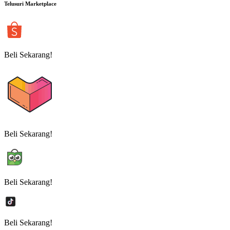
Telusuri Marketplace
Beli Sekarang!
Beli Sekarang!
Beli Sekarang!
Beli Sekarang!