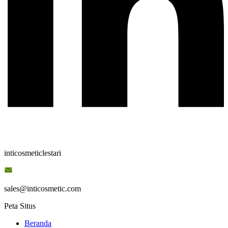
inticosmeticlestari
sales@inticosmetic.com
Peta Situs
Beranda