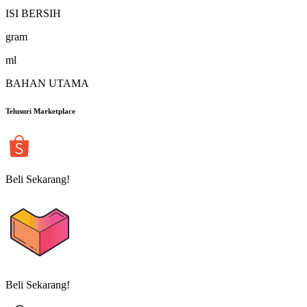
ISI BERSIH
gram
ml
BAHAN UTAMA
Telusuri Marketplace
Beli Sekarang!
Beli Sekarang!