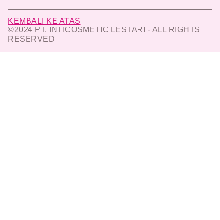
KEMBALI KE ATAS
©2024 PT. INTICOSMETIC LESTARI - ALL RIGHTS
RESERVED