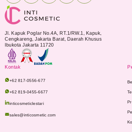
Jl. Kapuk Poglar No.4A, RT.1/RW.1, Kapuk,
Cengkareng, Jakarta Barat, Daerah Khusus
Ibukota Jakarta 11720
Kontak
Pe
+62 817-0556-677
Be
+62 819-0455-6677
Te
Pr
inticosmeticlestari
Pe
sales@inticosmetic.com
Ko