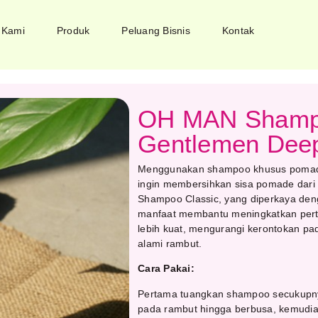
 Kami
Produk
Peluang Bisnis
Kontak
OH MAN Shampo
Gentlemen Deep
Menggunakan shampoo khusus pomade 
ingin membersihkan sisa pomade dar
Shampoo Classic, yang diperkaya den
manfaat membantu meningkatkan per
lebih kuat, mengurangi kerontokan p
alami rambut.
Cara Pakai:
Pertama tuangkan shampoo secukupnya
pada rambut hingga berbusa, kemudian 