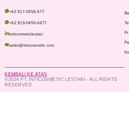
+62 817-0556-677
Be
+62 819-0455-6677
Te
Pr
inticosmeticlestari
Pe
sales@inticosmetic.com
Ko
KEMBALI KE ATAS
©2024 PT. INTICOSMETIC LESTARI - ALL RIGHTS
RESERVED