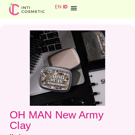
EN
ID
OH MAN New Army
Clay