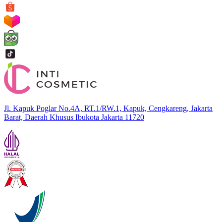
Jl. Kapuk Poglar No.4A, RT.1/RW.1, Kapuk, Cengkareng, Jakarta
Barat, Daerah Khusus Ibukota Jakarta 11720