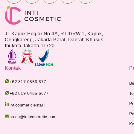
Jl. Kapuk Poglar No.4A, RT.1/RW.1, Kapuk,
Cengkareng, Jakarta Barat, Daerah Khusus
Ibukota Jakarta 11720
Kontak
Pe
+62 817-0556-677
Be
+62 819-0455-6677
Te
Pr
inticosmeticlestari
Pe
sales@inticosmetic.com
Ko