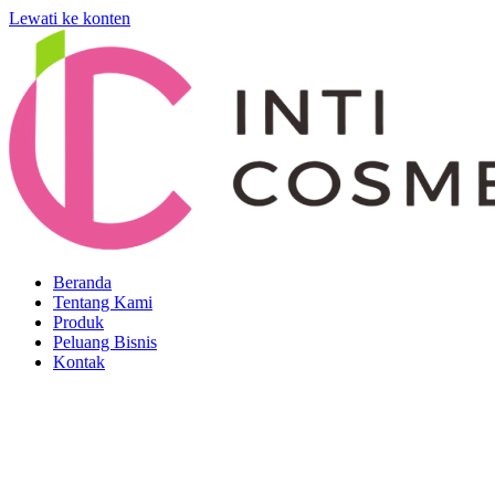
Lewati ke konten
Beranda
Tentang Kami
Produk
Peluang Bisnis
Kontak