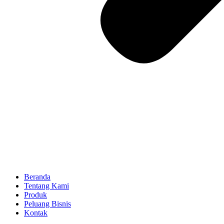
Beranda
Tentang Kami
Produk
Peluang Bisnis
Kontak