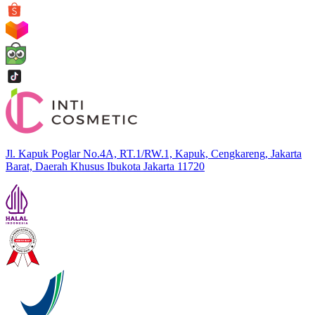
Jl. Kapuk Poglar No.4A, RT.1/RW.1, Kapuk, Cengkareng, Jakarta
Barat, Daerah Khusus Ibukota Jakarta 11720