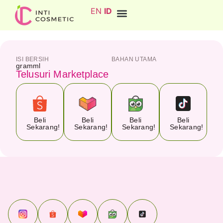
EN
ID
ISI BERSIH
BAHAN UTAMA
gram
ml
Telusuri Marketplace
Beli
Beli
Beli
Beli
Sekarang!
Sekarang!
Sekarang!
Sekarang!