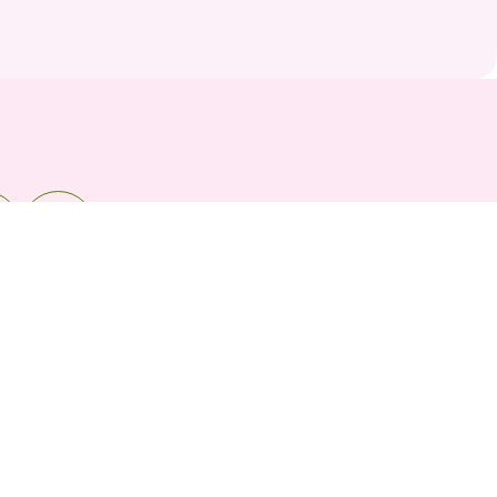
Peta Situs
Beranda
Tentang Kami
Produk