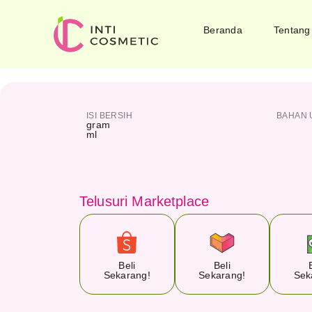
Beranda
Tentang
ISI BERSIH
BAHAN 
gram
ml
Telusuri Marketplace
Beli
Beli
Sekarang!
Sekarang!
Sek