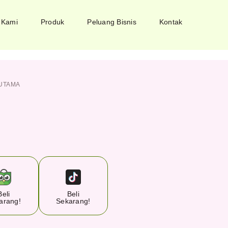
 Kami
Produk
Peluang Bisnis
Kontak
UTAMA
Beli
Beli
arang!
Sekarang!