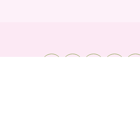
puk, Cengkareng, Jakarta
Kontak
11720
+62 817-0556-677
+62 819-0455-6677
sales@inticosmetic.com