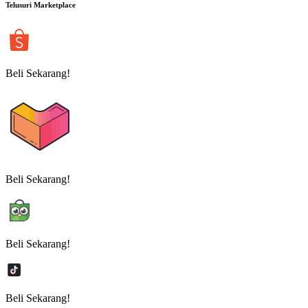
Telusuri Marketplace
Beli Sekarang!
Beli Sekarang!
Beli Sekarang!
Beli Sekarang!