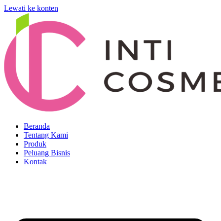
Lewati ke konten
Beranda
Tentang Kami
Produk
Peluang Bisnis
Kontak