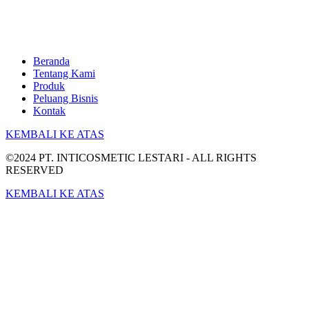
Beranda
Tentang Kami
Produk
Peluang Bisnis
Kontak
KEMBALI KE ATAS
©2024 PT. INTICOSMETIC LESTARI - ALL RIGHTS
RESERVED
KEMBALI KE ATAS