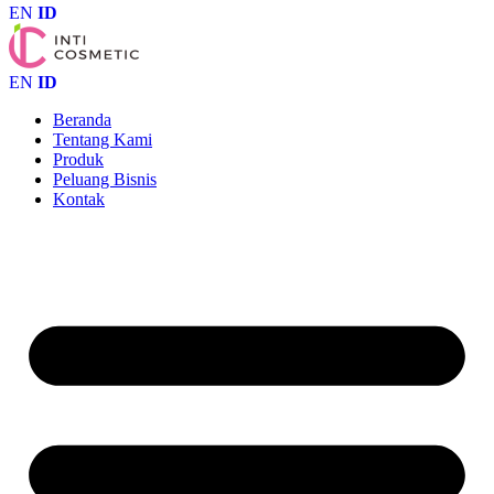
EN
ID
EN
ID
Beranda
Tentang Kami
Produk
Peluang Bisnis
Kontak