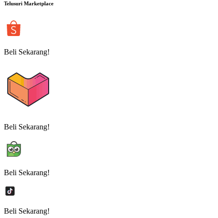
Telusuri Marketplace
Beli Sekarang!
Beli Sekarang!
Beli Sekarang!
Beli Sekarang!