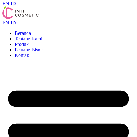
EN
ID
EN
ID
Beranda
Tentang Kami
Produk
Peluang Bisnis
Kontak