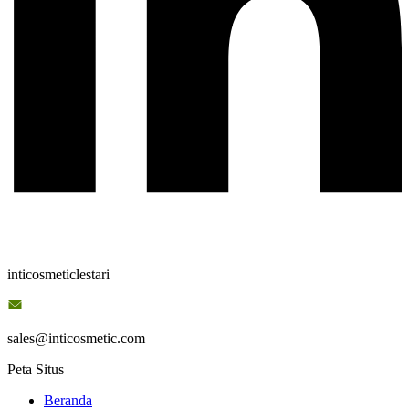
inticosmeticlestari
sales@inticosmetic.com
Peta Situs
Beranda