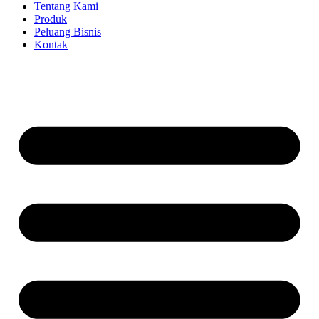
Tentang Kami
Produk
Peluang Bisnis
Kontak