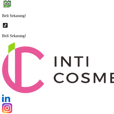
Beli Sekarang!
Beli Sekarang!