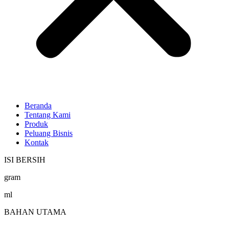
Beranda
Tentang Kami
Produk
Peluang Bisnis
Kontak
ISI BERSIH
gram
ml
BAHAN UTAMA