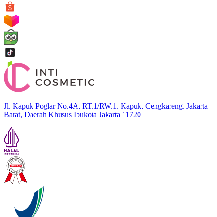
Jl. Kapuk Poglar No.4A, RT.1/RW.1, Kapuk, Cengkareng, Jakarta
Barat, Daerah Khusus Ibukota Jakarta 11720